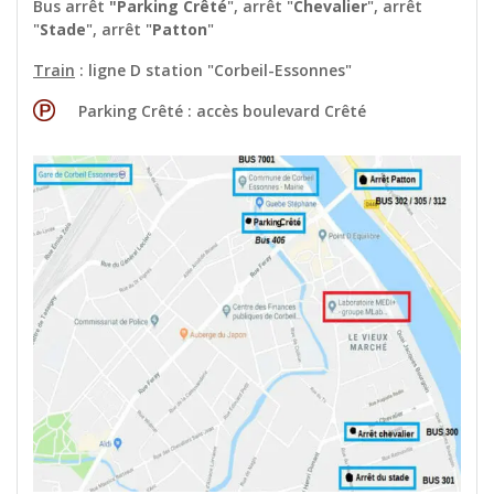
Bus arrêt
"Parking Crêté
", arrêt "
Chevalier
", arrêt
"
Stade
", arrêt "
Patton
"
Train
: ligne D station "Corbeil-Essonnes"
Parking Crêté : accès boulevard Crêté