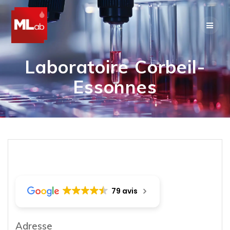
Skip
to
content
Laboratoire Corbeil-
Essonnes
79 avis
Adresse