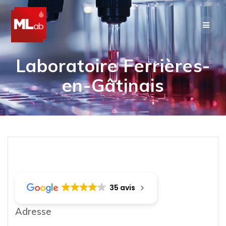
Skip
to
content
Laboratoire Ferrières-
en-Gâtinais
35 avis
Adresse