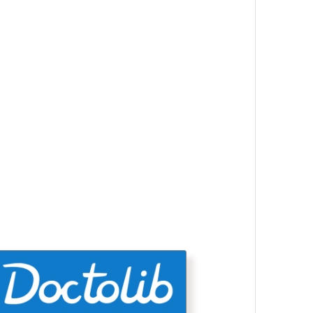
Doctolib
Prendre rendez-vous en ligne au
laboratoire Melun Damonville