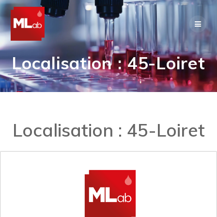
Skip
to
content
Localisation :
45-Loiret
Localisation :
45-Loiret