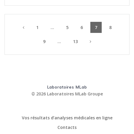
Posts
Page
1
…
Page
5
Page
6
Page
7
Page
8
navigation
Page
9
…
Page
13
Laboratoires MLab
© 2026 Laboratoires MLab Groupe
Vos résultats d’analyses médicales en ligne
Contacts